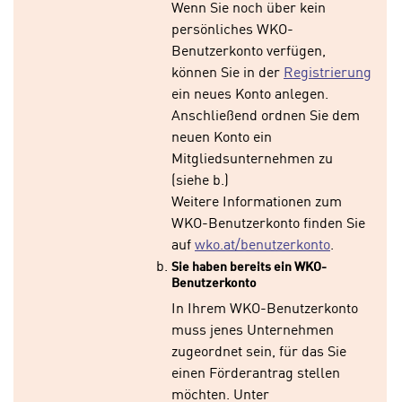
Wenn Sie noch über kein
n
n
persönliches WKO-
S
g
Benutzerkonto verfügen,
i
v
können Sie in der
Registrierung
e
e
ein neues Konto anlegen.
,
r
Anschließend ordnen Sie dem
d
w
neuen Konto ein
a
e
Mitgliedsunternehmen zu
s
n
(siehe b.)
s
d
Weitere Informationen zum
w
e
WKO-Benutzerkonto finden Sie
i
n
auf
wko.at/benutzerkonto
.
r
w
Sie haben bereits ein WKO-
a
i
Benutzerkonto
u
r
In Ihrem WKO-Benutzerkonto
c
n
muss jenes Unternehmen
h
u
zugeordnet sein, für das Sie
C
r
einen Förderantrag stellen
o
C
möchten. Unter
o