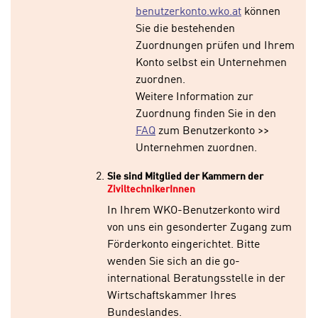
o
benutzerkonto.wko.at
können
k
o
Sie die bestehenden
i
k
Zuordnungen prüfen und Ihrem
e
i
Konto selbst ein Unternehmen
s
e
zuordnen.
v
s
Weitere Information zur
o
,
Zuordnung finden Sie in den
n
d
FAQ
zum Benutzerkonto >>
U
i
Unternehmen zuordnen.
S
e
-
f
Sie sind Mitglied der Kammern der
a
ü
ZiviltechnikerInnen
m
r
In Ihrem WKO-Benutzerkonto wird
e
d
von uns ein gesonderter Zugang zum
r
i
Förderkonto eingerichtet. Bitte
i
e
wenden Sie sich an die go-
k
F
international Beratungsstelle in der
a
u
Wirtschaftskammer Ihres
n
n
Bundeslandes.